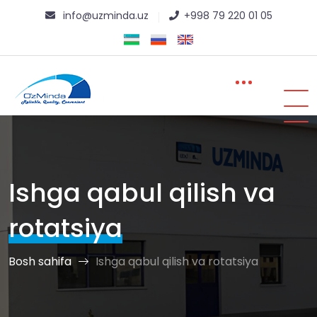
info@uzminda.uz
+998 79 220 01 05
Ishga qabul qilish va
rotatsiya
Bosh sahifa
Ishga qabul qilish va rotatsiya