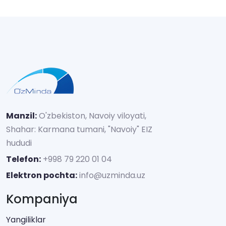
Manzil:
O'zbekiston, Navoiy viloyati,
Shahar: Karmana tumani, "Navoiy" EIZ
hududi
Telefon:
+998 79 220 01 04
Elektron pochta:
info@uzminda.uz
Kompaniya
Yangiliklar